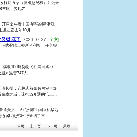
效行动方案（征求意见稿）》公开
8年底，实现发…
，“开局之年看中国·解码创新浙江
走进这座去年10月…
化又赚麻了
2026-07-27
[全文]
825.SH）正式登陆上交所科创板，开盘报
起，满载100吨货物飞往美国洛杉
迎来波音747大…
国洛杉矶，这标志着嘉兴南湖机场
斯航线之后，该机场开通的第三…
监管通关后，从杭州萧山国际机场起
周边居民赴韩出行新增了直…
首页
上一页
下一页
尾页