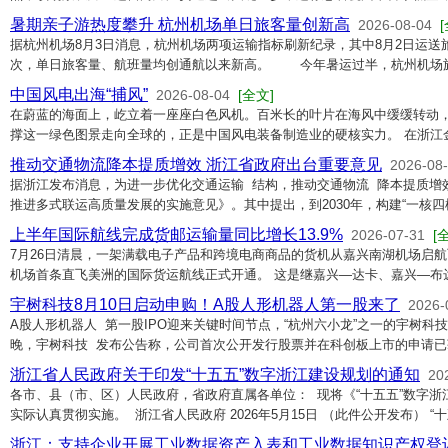
暑期亲子游热度攀升 杭州机场单日旅客量创新高
2026-08-04
据杭州机场8月3日消息，杭州机场两项运输指标刷新纪录，其中8月2日运送旅客
次，单日旅客量、航班量均创通航以来新高。 今年暑运过半，杭州机场
中国风电出海“捕风”
2026-08-04
[全文]
在蔚蓝的海面上，屹立着一座座白色风机。百米长的叶片在海风中缓缓转动
撑这一绿色图景走向全球的，正是中国风电装备制造业的硬核实力。 在浙江
推动交通物流降本提质增效 浙江省政府出台重要意见
2026-08
据浙江发布消息，为进一步优化交通运输 结构，推动交通物流 降本提质增
推进多式联运高质量发展的实施意见》。其中提出，到2030年，构建“一核四
上半年国际航线完成货邮运输量同比增长13.9%
2026-07-31
[
7月26日清晨，一架满载电子产品和跨境电商商品的货机从嘉兴南湖机场启
机场首条直飞美洲的国际货运航线正式开通。 这是继嘉兴—达卡、嘉兴—布
宇树科技8月10日启动申购！A股人形机器人第一股来了
2026-
A股人形机器人 第一股IPO迎来关键时间节点，“杭州六小龙”之一的宇树科技 
晚，宇树科技 发布公告称，公司首次公开发行股票并在科创板上市的申请已
浙江省人民政府关于印发“十五五”数字浙江建设规划的通知
20
各市、县（市、区）人民政府，省政府直属各单位： 现将《“十五五”数字
实际认真贯彻实施。 浙江省人民政府 2026年5月15日 （此件公开发布） “
浙江：支持企业开展工业数据资产入表和工业数据知识产权登