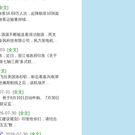
[全文]
16.69万人次，起降航班1036架
旅客运输量持续…
，源源不断输送着清洁能源，而支
金风科技有限公司，风力发电机…
-03
[全文]
效，近日，浙江省政府印发《关于
枢七轴三廊”多式联…
全文]
航飞往美国洛杉矶，标志着嘉兴南湖
达佩斯航线之后，该机场开…
07-31
[全文]
将于8月10日启动申购。 7月30日
获证监…
26-07-30
[全文]
浙江建设规划》印发给你们，请结合
十五五”数…
记
2026-07-30
[全文]