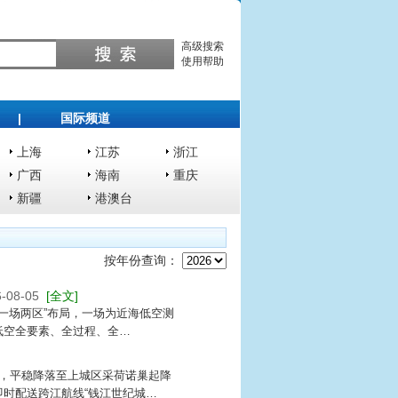
高级搜索
使用帮助
|
国际频道
上海
江苏
浙江
广西
海南
重庆
新疆
港澳台
按年份查询：
-08-05
[全文]
“一场两区”布局，一场为近海低空测
低空全要素、全过程、全…
，平稳降落至上城区采荷诺巢起降
时配送跨江航线“钱江世纪城…