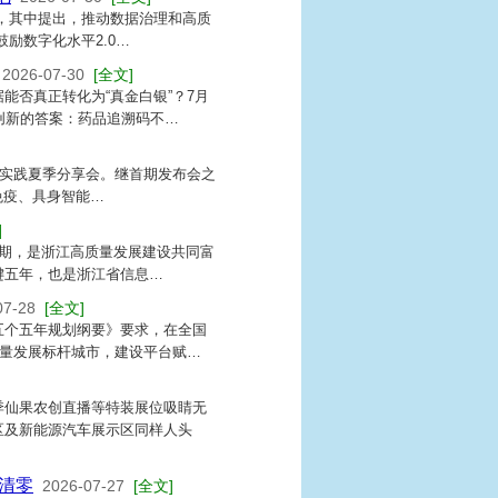
发，其中提出，推动数据治理和高质
励数字化水平2.0…
2026-07-30
[全文]
能否真正转化为“真金白银”？7月
创新的答案：药品追溯码不…
落地实践夏季分享会。继首期发布会之
免疫、具身智能…
]
期，是浙江高质量发展建设共同富
键五年，也是浙江省信息…
07-28
[全文]
五个五年规划纲要》要求，在全国
质量发展标杆城市，建设平台赋…
季仙果农创直播等特装展位吸睛无
区及新能源汽车展示区同样人头
清零
2026-07-27
[全文]