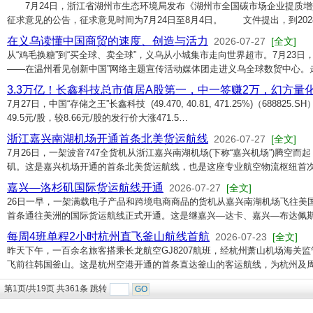
7月24日，浙江省湖州市生态环境局发布《湖州市全国碳市场企业提质增
征求意见的公告，征求意见时间为7月24日至8月4日。 文件提出，到202
在义乌读懂中国商贸的速度、创造与活力
2026-07-27
[全文]
从“鸡毛换糖”到“买全球、卖全球”，义乌从小城集市走向世界超市。7月23日
——在温州看见创新中国”网络主题宣传活动媒体团走进义乌全球数贸中心。
3.3万亿！长鑫科技总市值居A股第一，中一签赚2万，幻方量
7月27日，中国“存储之王”长鑫科技 (49.470, 40.81, 471.25%)（688
49.5元/股，较8.66元/股的发行价大涨471.5…
浙江嘉兴南湖机场开通首条北美货运航线
2026-07-27
[全文]
7月26日，一架波音747全货机从浙江嘉兴南湖机场(下称“嘉兴机场”)腾空而
矶。这是嘉兴机场开通的首条北美货运航线，也是这座专业航空物流枢纽首次
嘉兴—洛杉矶国际货运航线开通
2026-07-27
[全文]
26日一早，一架满载电子产品和跨境电商商品的货机从嘉兴南湖机场飞往美
首条通往美洲的国际货运航线正式开通。这是继嘉兴—达卡、嘉兴—布达佩
每周4班单程2小时杭州直飞釜山航线首航
2026-07-23
[全文]
昨天下午，一百余名旅客搭乘长龙航空GJ8207航班，经杭州萧山机场海关
飞前往韩国釜山。这是杭州空港开通的首条直达釜山的客运航线，为杭州及
第1页/共19页 共361条 跳转