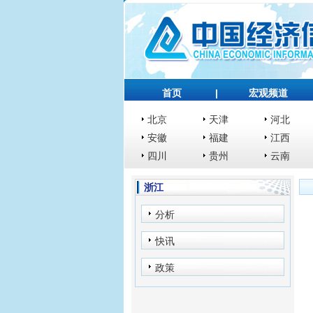
首页
|
宏观频道
北京
天津
河北
安徽
福建
江西
四川
贵州
云南
浙江
分析
快讯
政策