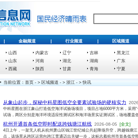
|
金融频道
|
行业频道
|
区域频道
山西
内蒙古
辽宁
吉林
黑龙江
山东
河南
湖北
湖南
广东
西藏
陕西
甘肃
青海
宁夏
当前位置：
首页
- >
区域频道
- >
浙江
- >
快讯
从象山起步，探秘中科星图低空全要素试验场的硬核实力
2026
中科星图在浙江象山打造低空海洋试验场项目，项目占地6000平方米，采用
试场，两区分别是海洋环境适应性测试区和海洋场景实证测试区，场地覆盖
杭州开通首条低空即时配送跨钱塘江航线
2026-08-05
[全文]
4日上午，一架无人机从杭州萧山区钱江世纪城公共起降场升空，跨越钱塘江
点，该场景从跨区运营向跨江贯通迈出关键一步，这标志着杭州市首条低空即