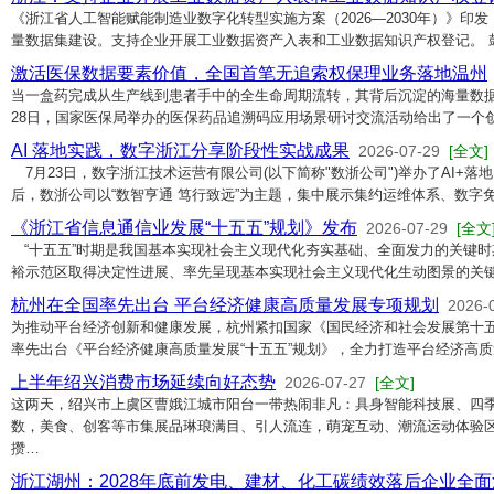
《浙江省人工智能赋能制造业数字化转型实施方案（2026—2030年）》印
量数据集建设。支持企业开展工业数据资产入表和工业数据知识产权登记。 鼓
激活医保数据要素价值，全国首笔无追索权保理业务落地温州
当一盒药完成从生产线到患者手中的全生命周期流转，其背后沉淀的海量数据
28日，国家医保局举办的医保药品追溯码应用场景研讨交流活动给出了一个
​AI 落地实践，数字浙江分享阶段性实战成果
2026-07-29
[全文]
7月23日，数字浙江技术运营有限公司(以下简称"数浙公司")举办了AI+
后，数浙公司以“数智亨通 笃行致远”为主题，集中展示集约运维体系、数字
《浙江省信息通信业发展“十五五”规划》发布
2026-07-29
[全文
“十五五”时期是我国基本实现社会主义现代化夯实基础、全面发力的关键时
裕示范区取得决定性进展、率先呈现基本实现社会主义现代化生动图景的关
杭州在全国率先出台 平台经济健康高质量发展专项规划
2026-
为推动平台经济创新和健康发展，杭州紧扣国家《国民经济和社会发展第十
率先出台《平台经济健康高质量发展“十五五”规划》，全力打造平台经济高
上半年绍兴消费市场延续向好态势
2026-07-27
[全文]
这两天，绍兴市上虞区曹娥江城市阳台一带热闹非凡：具身智能科技展、四
数，美食、创客等市集展品琳琅满目、引人流连，萌宠互动、潮流运动体验
攒…
浙江湖州：2028年底前发电、建材、化工碳绩效落后企业全面