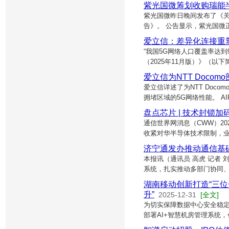
紫光国微筹划收购瑞能
紫光国微昨日晚间发布了《
告》。 公告显示，紫光国微
爱立信：差异化连接重塑
“我国5G网络人口覆盖率达到
（2025年11月版）》（
爱立信为NTT Docom
爱立信详述了为NTT Doco
拥堵区域的5G网络性能。 AIR 
盘点芯片 | 技术封锁
通信世界网消息（CWW）2
收紧对华半导体技术限制，业
济宁通发办推动通信基础
本报讯（通讯员 高虎 记者
系统，扎实推动多部门协同
湖南移动创新打造“三位
升”
2025-12-31
[全文]
为切实保障数据中心安全稳定
部署AI+智慧机房管理系统