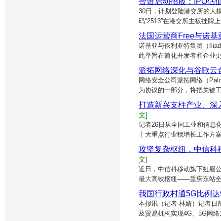
智谱启动招股：IPO估值
30日，计划登陆港交所的大模
码“2513”在港交所主板挂牌
法国运营商Free与诺基
诺基亚与依利亚特集团（Ilia
此举旨在简化开发者和企业更
派拓网络深化与谷歌云
网络安全公司派拓网络（Palo 
为协议的一部分，将把关键
打造新兴支柱产业、深入
文]
记者26日从全国工业和信息
十大重点行业稳增长工作方案
攻坚复杂枢纽，中信科
文]
近日，中信科移动旗下虹服
最大高铁枢纽——重庆东站全
我国行政村通5G比例达
本报讯（记者 林婧）记者日
及贸易机构实现4G、5G网