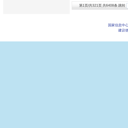
第1页/共321页 共6408条 跳转
国家信息中心
建议使