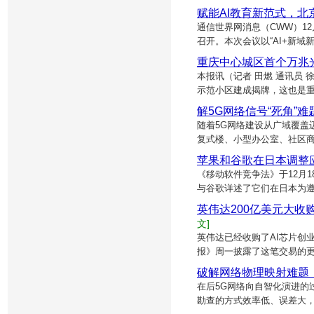
赋能AI教育新范式，
通信世界网消息（CWW）12
召开。本次会议以“AI+新域
重庆中心城区首个万兆
本报讯（记者 田燃 通讯员
示范小区建成揭牌，这也是重
解5G网络信号“死角”
随着5G网络建设从广域覆盖
复式楼、小型办公室、社区商
苹果和谷歌在日本调整
《移动软件竞争法》于12月
与谷歌详述了它们在日本为遵
英伟达200亿美元大收
文]
英伟达已经收购了AI芯片创
报》周一披露了这笔交易的更
破解网络物理映射难题
在后5G网络向自智化演进的
勘查的方式效率低、误差大，