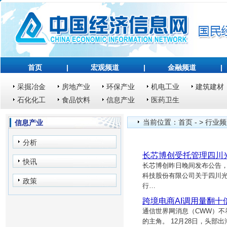
首页
|
宏观频道
|
金融频道
|
采掘冶金
房地产业
环保产业
机电工业
建筑建材
石化化工
食品饮料
信息产业
医药卫生
当前位置：
首页
- >
行业频
信息产业
分析
长芯博创受托管理四川
快讯
长芯博创昨日晚间发布公告
科技股份有限公司关于四川
政策
行…
跨境电商AI调用量翻
通信世界网消息（CWW）不
的主角。 12月28日，头部