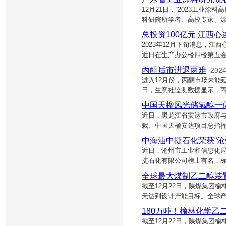
12月21日，“2023工业
科研院所学者、高校专家、涂
总投资100亿元 江西心
2023年12月下旬消息，
近日在生产办公楼四楼第五
丙酮后市进退两难
2024
进入12月份，丙酮市场未能延
日，生意社监测数据显示，丙
中国天楹风光储氢醇一
近日，黑龙江省安达市政府与
裁、中国天楹安达项目总指
中海油中捷石化荣获“沧
近日，沧州市工业和信息化局
捷石化有限公司榜上有名，标
全球最大煤制乙二醇装
截至12月22日，陕煤集团榆
天达到设计产能目标。全球
180万吨！榆林化学乙
截至12月22日，陕煤集团榆