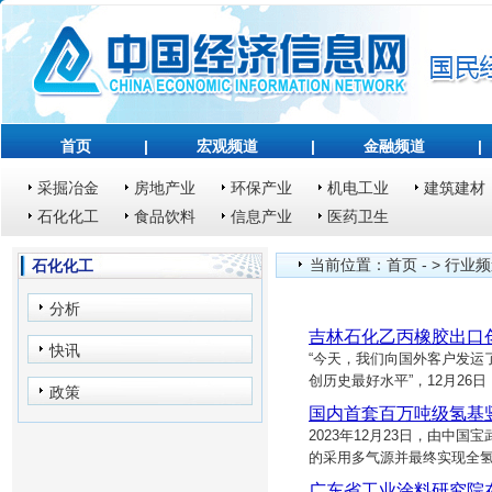
首页
|
宏观频道
|
金融频道
|
采掘冶金
房地产业
环保产业
机电工业
建筑建材
石化化工
食品饮料
信息产业
医药卫生
当前位置：
首页
- >
行业频
石化化工
分析
吉林石化乙丙橡胶出口
快讯
“今天，我们向国外客户发运了
创历史最好水平”，12月2
政策
国内首套百万吨级氢基
2023年12月23日，由
的采用多气源并最终实现全
广东省工业涂料研究院