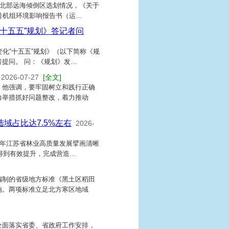
州北部远海倾倒区选划情况，《关于
号机组环境影响报告书（运…
十五五”规划》答记者问
化“十五五”规划》（以下简称《规
提问。 问：《规划》发…
2026-07-27
[全文]
。他强调，要牢固树立和践行正确
力举措抓好问题整改，着力推动
域占比达7.5%左右
2026-
五年江苏省林业高质量发展擘画清晰
得到有效提升，完成营造…
编制的省级地方标准《黑土区稻田
施。两项标准立足北方寒区地域
全面落实省委、省政府工作安排，