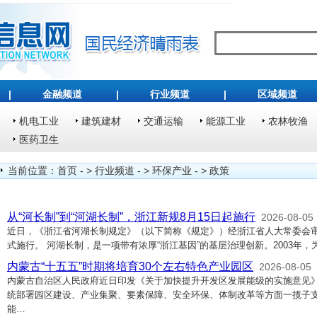
|
金融频道
|
行业频道
|
区域频道
机电工业
建筑建材
交通运输
能源工业
农林牧渔
医药卫生
当前位置：
首页
- >
行业频道
- >
环保产业
- >
政策
从“河长制”到“河湖长制”，浙江新规8月15日起施行
2026-08-05
近日，《浙江省河湖长制规定》（以下简称《规定》）经浙江省人大常委会审议
式施行。 河湖长制，是一项带有浓厚“浙江基因”的基层治理创新。2003年
内蒙古“十五五”时期将培育30个左右特色产业园区
2026-08-05
内蒙古自治区人民政府近日印发《关于加快提升开发区发展能级的实施意见
统部署园区建设、产业集聚、要素保障、安全环保、体制改革等方面一揽子
能…