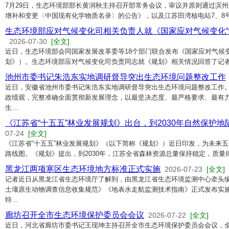
7月29日，生态环境部部长黄润秋主持召开部常务会议，审议并原则通过滨
增补和变更〈中国现有化学物质名录〉的公告》，以及江苏田湾核电站7、8
生态环境部应对气候变化司相关负责人就《国家应对气候变化“
2026-07-30
[全文]
近日，生态环境部会同国家发展改革委等18个部门联合发布《国家应对气候变
划》）。生态环境部应对气候变化司负责同志就《规划》相关情况回答了记者
池州市委书记朱浩东实地调研督导突出生态环境问题整改工作
近日，安徽省池州市委书记朱浩东实地调研督导突出生态环境问题整改工作
政绩观，完整准确全面贯彻新发展理念，以最坚决态度、最严格要求、最有
生…
《江苏省“十五五”林业发展规划》出台，到2030年自然保护地陆
07-24
[全文]
《江苏省“十五五”林业发展规划》（以下简称《规划》）近日印发，为未来
路线图。《规划》提出，到2030年，江苏全省森林资源总量保持稳定，质量
黑龙江两项寒区生态环境地方标准正式实施
2026-07-23
[全文]
记者近日从黑龙江省生态环境厅了解到，由黑龙江省生态环境监测中心牵头
土壤原生动物调查信息收集规范》《地表水走航监测技术指南》正式发布实
特…
廊坊召开全市生态环境保护委员会会议
2026-07-22
[全文]
近日，河北省廊坊市委书记王现坤主持召开全市生态环境保护委员会会议，