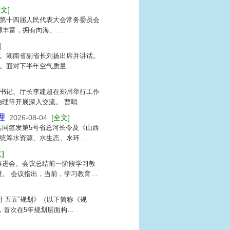
全文]
省第十四届人民代表大会常务委员会
资源丰富，拥有向海、…
]
开。湖南省副省长刘扬出席并讲话。
效。面对下半年空气质量…
组书记、厅长李建超在郑州举行工作
理等开展深入交流。 曹哨…
理
2026-08-04
[全文]
同签发第5号省总河长令及《山西
，统筹水资源、水生态、水环…
]
推进会。会议总结前一阶段学习教
。 会议指出，当前，学习教育…
十五五”规划》（以下简称《规
，首次在5年规划层面构…