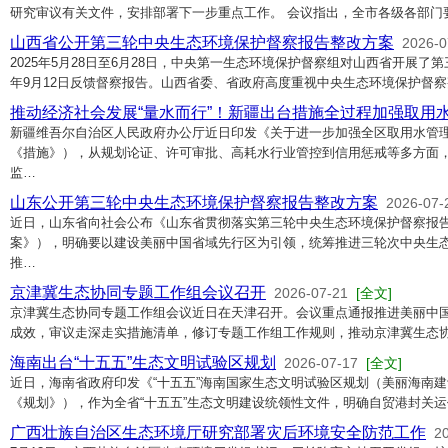
研究审议有关文件，安排部署下一步重点工作。 会议指出，全市各级各部门
山西省公开第三轮中央生态环境保护督察报告整改方案
2026-0
2025年5月28日至6月28日，中央第一生态环境保护督察组对山西省开展了第
年9月12日反馈督察报告。山西省委、省政府高度重视中央生态环境保护督
推动经济社会发展“量水而行”！新疆出台措施全过程加强取用
新疆维吾尔自治区人民政府办公厅近日印发《关于进一步加强全区取用水管
《措施》），从规划论证、许可审批、高耗水行业管控到信用惩戒等多方面
监…
山东公开第三轮中央生态环境保护督察报告整改方案
2026-07-
近日，山东省向社会公布《山东省贯彻落实第三轮中央生态环境保护督察报
案》），明确要以建设美丽中国省域先行区为引领，统筹推进三轮次中央生
推…
京津冀生态协同专题工作组会议召开
2026-07-21
[全文]
京津冀生态协同专题工作组会议近日在天津召开。会议重点通报推进美丽中
成效，审议走深走实措施清单，修订专题工作组工作规则，推动京津冀生态协
海南出台“十五五”生态文明试验区规划
2026-07-17
[全文]
近日，海南省政府印发《“十五五”海南国家生态文明试验区规划（美丽海南建
《规划》），作为全省“十五五”生态文明建设统领性文件，明确自贸港封关
广西壮族自治区生态环境厅研究部署灾后环境安全防范工作
2