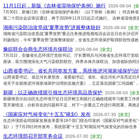
11月1日起，新版《吉林省湿地保护条例》施行
2026-08-04
[
7月30日，新修订的《吉林省湿地保护条例》（以下简称《条例》）经吉林
第二十四次会议审议通过，将于2026年11月1日起正式施行。 吉林省湿地
湖南污染防治攻坚战“夏季攻势”进展整体较好
2026-08-04
[全文
湖南省污染防治攻坚战“夏季攻势”重点任务推进电视电话会议近日在长沙召
刘扬指出，今年“夏季攻势”进展整体较好，全省生态环境保护取得阶段性成
豫皖联合会商生态环境共保联治
2026-08-04
[全文]
7月31日，安徽省生态环境厅党组书记、厅长曹哨兵与河南省生态环境厅党
座谈，双方围绕深化大气污染联防联控、跨界水体共保联治、加强省际协同治
山西省委书记、省长共同签发方案，系统推进河湖泉域保护治
山西省委书记、省总河长唐登杰，省委副书记、省长、省总河长卢东亮近日共
省关于全面推进河湖泉域保护治理的实施方案》，立足落实国家“江河战略”
新疆：以正确政绩观引领生态环境高品质保护
2026-08-03
[全文
新疆维吾尔自治区生态环境厅近日召开树立和践行正确政绩观学习教育工作
育开展情况，分析存在的问题和不足，对下一步重点工作进行再部署、再推进
《国家应对气候变化“十五五”规划》发布
2026-07-30
[全文]
生态环境部会同国家发展改革委等18个部门联合印发的《国家应对气候变化“
划》）于7月29日对外发布，系统部署“十五五”时期应对气候变化的目标任务
生态环境部召开部常务会议
2026-07-30
[全文]