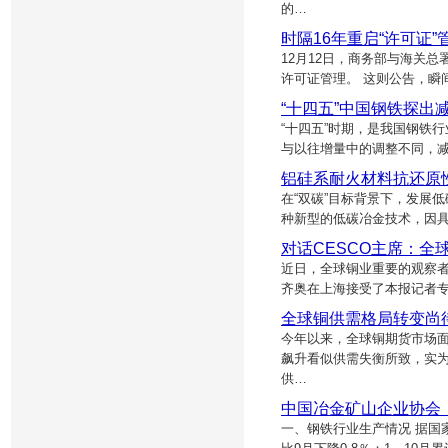
的…
时隔16年重启“许可证
12月12日，商务部与海关总
许可证管理。 这则公告，瞬
“十四五”中国钢铁探出
“十四五”时期，是我国钢铁行
与以往增量中的调整不同，
铝硅系耐火材料抗还原
在“双碳”目标背景下，发展
种新型的低碳冶金技术，因
对话CESCO主席：全
近日，全球铜业重要的观察者
齐奥在上海接受了本报记者专
全球铜供需格局转变尚
今年以来，全球铜期货市场
飙升看似供需失衡所致，实
供…
中国冶金矿山企业协会：
一、钢铁行业生产情况 据国家统