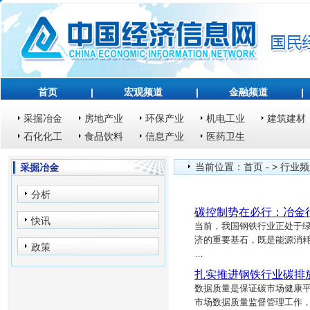
首页
|
宏观频道
|
金融频道
|
采掘冶金
房地产业
环保产业
机电工业
建筑建材
石化化工
食品饮料
信息产业
医药卫生
当前位置：
首页
- >
行业频
采掘冶金
分析
碳控制势在必行：冶金
快讯
当前，我国钢铁行业正处于
济的重要基石，既是能源消
政策
…
扎实推进钢铁行业碳排
数据质量是保证碳市场健康
市场数据质量监督管理工作