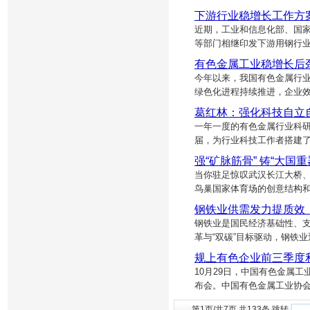
下游行业稳增长工作方
近期，工业和信息化部、国
等部门相继印发下游用钢行业
有色金属工业稳增长后
今年以来，我国有色金属行
绿色化进程持续推进，企业效
葛红林：强化科技自立
一年一度的有色金属行业科研
届，为行业科技工作者搭建
强“矿脉筋骨” 铸“大国
当你驻足惊叹武汉长江大桥、
鸟巢国家体育场的创意结构和
钢铁业供需发力提质效
钢铁业是国民经济基础性、
革与“双碳”目标驱动，钢铁
规上有色企业前三季度利
10月29日，中国有色金属
布会。中国有色金属工业协
第1页/共7页 共133条 跳转