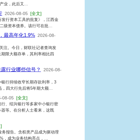
统产业，此后又…
行
2026-08-05
[全文]
行发行资本工具的批复》，江西金
、二级资本债券。该行可在批…
最高年化1.9%
2026-08-
关注。今日，财联社记者查询发
长期限大额存单，其利率相比四
透露行业哪些信号？
2026-08-
银行持续收窄长期存款利率，3
品，四大行先后将5年期大额…
-08-05
[全文]
银行、绍兴银行等多家中小银行密
务器等。在分析人士看来，这既
]
财业务报告。含权类产品成为驱动理
4%，成为业务结构亮点，…