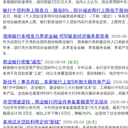
来规模的快速增长，成功突破1万亿元大关。业内人士认为，混合类理财中长
银行个贷利率上限盘点：最低6%，部分城农商行上限低于股
近日，根据《个人贷款业务明示综合融资成本规定》（下称《规定》）等相
款综合融资成本上限。银行新发放的个人贷款均实行差异化定价。上限而言
商…
渤海银行多维发力养老金融 书写银发经济服务新答卷
2026-08
作为总部位于天津的全国性股份制商业银行，渤海银行将积极应对人口老龄
年来，该行充分发挥综合金融优势，从养老金金融、养老服务金融、养老产
生…
商业银行密集“减负”
2026-08-04
[全文]
根据银行业信贷资产登记流转中心公开信息，今年以来，全行业不良贷款转让
各类不良贷款批量“上架”，转让主体覆盖国有大行、股份制银行、地方性中
新信号！事关存款，多家银行上架5年期大额存单产品
2026-08
继7月中国银行、农业银行、建设银行三大行相继“试水”后，工商银行于8月
单产品。这也标志着暂停约9个月的国有大行5年期大额存单全线回归，四家
存贷增速逆转，商业银行同业存单备案额度罕见缩水
2026-08-
与往年年初即公布不同，今年同业存单备案额度直至7月方才披露。截至7月3
额度合计30.3万亿，相比上年下降1.6万亿，降幅为5%。这逆转了过去持续
多地试水贷款利率定价“新锚”
2026-08-04
[全文]
全国首单DR（存款类金融机构间债券回购利率）基准利率贷款落地海南不到