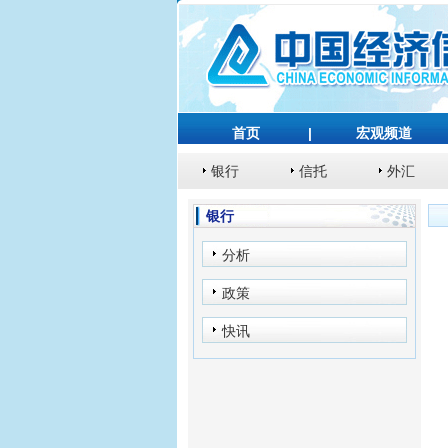
首页
|
宏观频道
银行
信托
外汇
银行
分析
政策
快讯