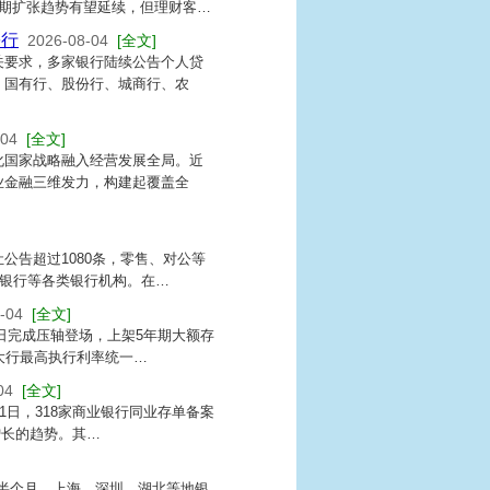
期扩张趋势有望延续，但理财客…
份行
2026-08-04
[全文]
关要求，多家银行陆续公告个人贷
，国有行、股份行、城商行、农
-04
[全文]
化国家战略融入经营发展全局。近
业金融三维发力，构建起覆盖全
公告超过1080条，零售、对公等
小银行等各类银行机构。在…
-04
[全文]
1日完成压轴登场，上架5年期大额存
大行最高执行利率统一…
04
[全文]
1日，318家商业银行同业存单备案
增长的趋势。其…
半个月，上海、深圳、湖北等地银