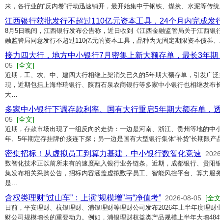
来，各行业的“反内卷”行动迅速铺开，最开始集中于钢铁、煤炭、水泥等传
江西银行获批发行不超过110亿元资本工具，24个月内完成发
8月5日晚间，江西银行发布公告称，近日收到《江西金融监管局关于江西银
融监管局同意发行不超过110亿元的资本工具，品种为无固定期限资本债券
接力四大行，地方中小银行7月密集上新大额存单，最长3年期，
05
[全文]
近期，工、农、中、建四大行相继上架消失已久的5年期大额存单，引发广泛
现，近期包括上海华瑞银行、陕西石泉农商银行等多家中小银行也相继发布
大…
多家中小银行下调存款利率、国有大行重启5年期大额存单，
05
[全文]
近期，存款市场出现了一组反向的走势：一边是河南、浙江、贵州等地的中小
年、5年期定存挂牌价接连下探；另一边是国有大型银行集体“补货”长期限产
密集招标！从虚拟员工到算力基建，中小银行数智化竞速
2026
数智化技术正以前所未有的速度融入银行业务链条。近期，成都银行、贵阳
集发布相关采购公告，招标内容涵盖虚拟数字员工、智能风控平台、算力服
是…
含权类理财“过山车”：上演“规模增”与“净值考”
2026-08-05
[全文
日前，平安理财、杭银理财、浦银理财等理财公司发布2026年上半年度理
财公司规模增长的重要动力。例如，浦银理财权益类产品规模上半年大增48