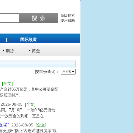
高级搜索
使用帮助
|
国际频道
期货
黄金
按年份查询：
[全文]
资产合计36万亿元，其中公募基金配
并跃居理财产…
2026-08-05
[全文]
。7月16日，一笔0.8亿元流动
是一次资金的到账，更是在…
吆喝”
2026-08-05
[全文]
次提出“防止‘内卷式’恶性竞争”以