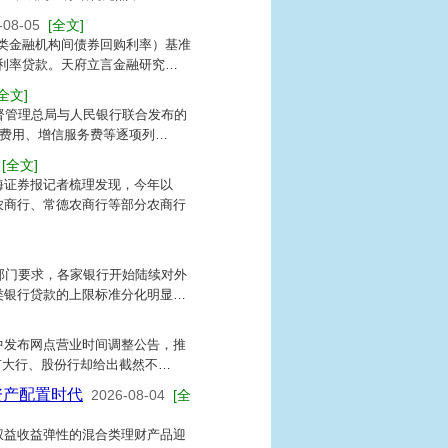
-08-05
[全文]
类金融机构间债券回购利率）基准
利率贷款。天府立言金融研究…
[全文]
督管理总局与人民银行联合发布的
期费用、增信服务费等逐项列…
[全文]
海证券报记者梳理发现，今年以
农商行、常德农商行等部分农商行
部门要求，各家银行开始陆续对外
类银行贷款的上限标准分化明显…
中发布网点营业时间调整公告，推
有大行、股份行却给出截然不…
资产配置时代
2026-08-04
[全
权益收益弹性的混合类理财产品迎