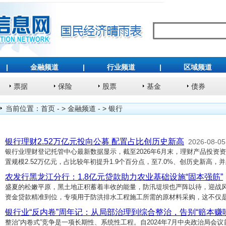
|
金融频道
|
行业频道
|
区域频道
票据
保险
股票
基金
债券
当前位置：
首页
- >
金融频道
- >
银行
银行理财2.52万亿元投向公募 配置占比创历史新高
2026-08-05
银行业理财登记托管中心最新数据显示，截至2026年6月末，理财产品投资
置规模2.52万亿元，占比较年初提升1.9个百分点，至7.0%、创历史新高，
农发行黑龙江分行：1.8亿元贷款助力农业基础设施“固本强筋”
盛夏的松嫩平原，黑土地正积蓄着丰收的能量，防汛堤坝也严阵以待，迎战风雨
资金贷款精准到位，专项用于防洪排水工程施工所需的原材料采购，这不仅
银行业“反内卷”周年记：从局部治理到综合整治，告别“赔本赚
整治“内卷式”竞争是一项长期性、系统性工程。自2024年7月中央政治局会议首