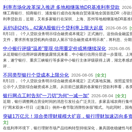
利率市场化改革深入推进 多地相继落地DR基准利率贷款
2026
继工商银行、招商银行、浦发银行成功在海南自贸港落地全国首批DR（存款
利率贷款后，近期，又有多家银行在深圳、上海、苏州等地相继落地DR基准
从6%到24%，42家A股银行个贷利率上限大起底
2026-08-05
8月1日，《个人贷款业务明示综合融资成本规定》正式施行。这份由金融监
文件，要求所有放贷机构向借款人展示“综合融资成本明示表”，将利息、分
中小银行评级“温差”显现 信用重定价或将继续深化
2026-08-05
从近期银行信用评级调整披露情况来看，中小银行信用分层进一步显现。上
来，遂宁银行、重庆三峡银行等多家中小银行主体评级获得上调，湖北孝感
评…
不同类型银行个贷成本上限分化
2026-08-05
[全文]
8月1日，《个人贷款业务明示综合融资成本规定》正式落地实施。按照监管
公示个人贷款综合融资成本上限。从目前已披露的各家银行贷款利率看，各
银行网点工时告别“一刀切”为何“一减一加”
2026-08-04
[全文]
近期，银行调整网点营业时间的消息引发社会广泛关注。多家县域农商行集
行“周末双休+圩日（赶集日）例外+春节取消弹性休假”模式。与此同时，国
突破1万亿元！混合类理财规模大扩容，银行理财加速迈向多
文]
在低利率环境下，银行理财市场产品结构转型持续深化，兼具固收稳健性与