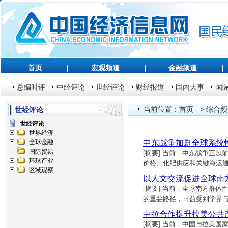
首页
|
宏观频道
|
金融频道
|
总编时评
中经评论
世经评论
财经报道
国内大事
国
当前位置：
首页
- >
综合频
世经评论
世经评论
世界经济
中东战争加剧全球系统
全球金融
国际贸易
[摘要] 当前，中东战争正
环球产业
价格、化肥供应和关键海运
区域观察
以人文交流促进全球南
[摘要] 当前，全球南方群
的重要路径，日益受到学界
中拉合作提升拉美公共
[摘要] 当前，中国与拉美