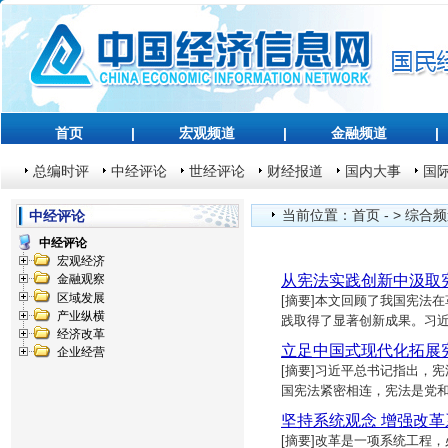
首页
|
宏观频道
|
金融频道
|
总编时评
中经评论
世经评论
财经报道
国内大事
国
当前位置：
首页
- >
综合频
中经评论
中经评论
宏观经济
从宪法实践创新中汲取
金融观察
区域发展
[摘要]本文回顾了我国宪法
产业纵横
践取得了显著创新成果。习
经济改革
立足中国式现代化拓展
企业经营
[摘要]习近平总书记指出，
国宪法紧密相连，宪法是党
坚持系统观念 增强改
[摘要]改革是一项系统工程