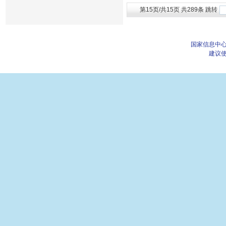
第15页/共15页 共289条 跳转
国家信息中心
建议使