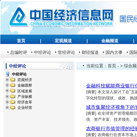
首页
|
宏观频道
|
金融频道
|
总编时评
中经评论
世经评论
财经报道
国内大事
国
当前位置：
首页
- >
综合频
中经评论
中经评论
宏观经济
金融科技赋能商业银行
金融观察
区域发展
[摘要] 本文深入探讨了在"
产业纵横
字化转型的现状、成效、挑
经济改革
城市集聚经济视角下的
企业经营
[摘要] 在全球资产管理规
强、资产丰富、技术领先、
农商银行市值管理的经
[摘要] 农商银行在资本市