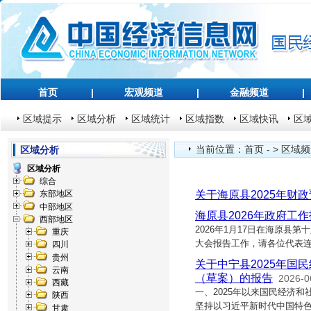
首页
|
宏观频道
|
金融频道
|
区域提示
区域分析
区域统计
区域指数
区域快讯
区
当前位置：
首页
- >
区域频
区域分析
区域分析
综合
关于海原县2025年财
东部地区
中部地区
海原县2026年政府工
西部地区
2026年1月17日在海原县
重庆
大会报告工作，请各位代表
四川
贵州
关于中宁县2025年国
云南
（草案）的报告
2026-0
西藏
一、2025年以来国民经济
陕西
坚持以习近平新时代中国特
甘肃