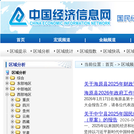
首页
|
宏观频道
|
金融频道
|
区域提示
区域分析
区域统计
区域指数
区域快讯
区
当前位置：
首页
- >
区域频
区域分析
区域分析
综合
关于海原县2025年财
东部地区
中部地区
海原县2026年政府工
西部地区
2026年1月17日在海原县
重庆
大会报告工作，请各位代表
四川
贵州
关于中宁县2025年国
云南
（草案）的报告
2026-0
西藏
一、2025年以来国民经济
陕西
坚持以习近平新时代中国特
甘肃