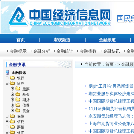
首页
|
宏观频道
|
金融频道
|
金融提示
金融分析
金融统计
金融指数
金融快讯
金
当前位置：
首页
- >
金融频
金融快讯
金融快讯
银行
证券
期货“工具箱”再添新场
股票
期货业服务实体经济走
基金
期货
中国国际期货总经理王兵
债券
11月证券期货经营机构共备
黄金
永安期货总经理马志伟：
保险
信托
上海市期货同业公会第
票据
中国国际期货总经理王兵
外汇