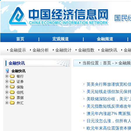
首页
|
宏观频道
|
金融频道
|
金融提示
金融分析
金融统计
金融指数
金融快讯
金
当前位置：
首页
- >
金融频
金融快讯
金融快讯
银行
证券
英美央行释放谨慎宽松
保险
美元短线走强但加元保持
信托
票据
美联储深陷分歧，美元“
外汇
美元指数短线反弹难改
澳元年内涨超7% 鹰派
日元没怎么涨，但所有
欧元年末高位震荡资本