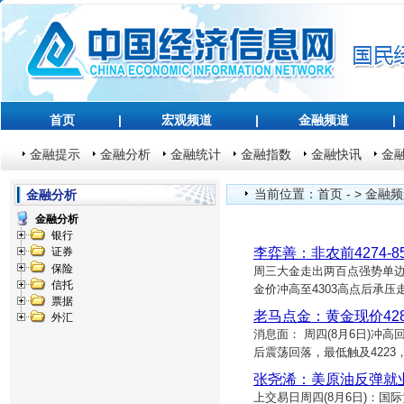
首页
|
宏观频道
|
金融频道
|
金融提示
金融分析
金融统计
金融指数
金融快讯
金
当前位置：
首页
- >
金融频
金融分析
金融分析
银行
李弈善：非农前4274
证券
保险
周三大金走出两百点强势单
信托
金价冲高至4303高点后承压
票据
老马点金：黄金现价428
外汇
消息面： 周四(8月6日)冲
后震荡回落，最低触及422
张尧浠：美原油反弹就
上交易日周四(8月6日)：