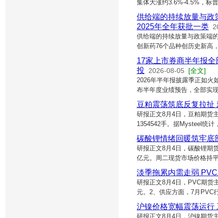
集体大涨约3.6%-4.5%，
供给端的持续放量与政
2025年全年获批一类
2
供给端的持续放量与政策端的
创新药76个品种创历史新高，
17家上市券商半年报
投
2026-08-05
[全文]
2026年半年报披露季正如火
布半年度业绩预告，全部实现
豆粕震荡筑底反复拉扯
研报正文8月4日，豆粕期货主力
1354542手。据Myste
碳酸锂情绪回暖筑牢底
研报正文8月4日，碳酸锂期货主
亿元。周二现货市场价格持平，
淡季拖累内需走弱 PV
研报正文8月4日，PVC期货主力
元。2、供应方面，7月PVC
沪镍价格宽幅震荡运行
研报正文8月4日，沪镍期货主力