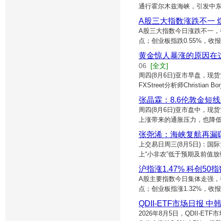
通行霍尔木兹海峡，引发中东
A股三大指数涨跌不一
A股三大指数今日涨跌不一，截止收
点；创业板指跌0.55%，收报3
黄金惊人暴涨的原因在这
06
[全文]
周四(8月6日)亚市早盘，现
FXStreet分析师Christian
张晶霖：8.6伦敦金短
周四(8月6日)亚市盘中，
上涨带来的通胀压力，也降低
张尧浠：海峡复航再漏
上交易日周三(8月5日)：
上“小非农”低于预期及前值
沪指涨1.47% 科创50
A股主要指数今日集体走强，截止收
点；创业板指涨1.32%，收报3
QDII-ETF市场日
2026年8月5日，QDII-