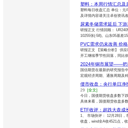
塑料：本周行情汇总及
塑料每日收盘汇总 单位：元
及详情内容请关注卓创资讯各
尿素冬储需求延后 下
研报正文 行情回顾： UR2405
10255张(-58)。山东05基差15
PVC需求仍未改善 价
研报正文 【策略分析】 供应
开工继续季节性回落，同比
2024年铜市展望——
国信期货在最新的研究报告中
宏观经济周期、通胀周期及
债市收盘：央行单日净投
29
[全文]
今日，国债期货收盘多数下跌，
具体来看，国债期货收盘多数下
ETF收评：超跌大盘成
1、 市场快评： 12月2
收盘，wind全A收4521点