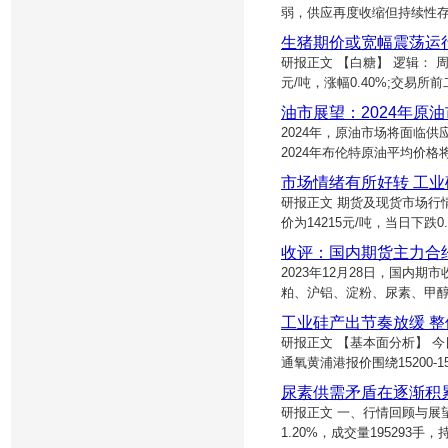
弱，供应再度收缩但持续性
生猪期价或宽幅震荡运
研报正文 【白糖】 逻辑： 
元/吨，涨幅0.40%;交易所
油市展望：2024年原
2024年，原油市场将面临
2024年布伦特原油平均价格将
市场情绪有所好转 工
研报正文 期货及现货市场行情分
价为14215元/吨，当日下跌0
收评：国内期货主力合
2023年12月28日，国
粕、沪铝、淀粉、尿素、甲醇
工业硅产出节奏放缓 
研报正文 【基本面分析】 今日
通氧黄浦港报价围绕15200-15
尿素供需矛盾在逐渐积
研报正文 一、行情回顾与展望
1.20%，成交量195293手