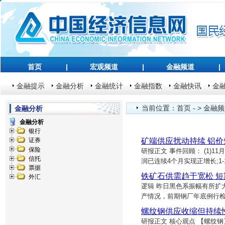
首页
|
宏观频道
|
金融频道
|
金融提示
金融分析
金融统计
金融指数
金融快讯
金
当前位置：
首页
- >
金融频
金融分析
金融分析
银行
矿端供应扰动持续 铝
证券
保险
研报正文 事件回顾： (1)
信托
润已连续4个月实现正增长;1
票据
铁矿石供需趋于宽松 
外汇
逻辑 昨日黑色系振幅有所扩
产情况，前期钢厂年底例行
螺纹钢供应收缩但持续
研报正文 核心观点 【螺纹