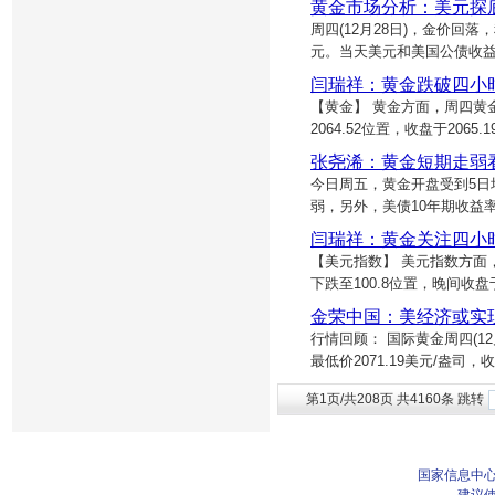
黄金市场分析：美元探
周四(12月28日)，金价回落，
元。当天美元和美国公债收
闫瑞祥：黄金跌破四小
【黄金】 黄金方面，周四黄
2064.52位置，收盘于20
张尧浠：黄金短期走弱
今日周五，黄金开盘受到5日
弱，另外，美债10年期收益
闫瑞祥：黄金关注四小时
【美元指数】 美元指数方面
下跌至100.8位置，晚间收
金荣中国：美经济或实
行情回顾： 国际黄金周四(12月
最低价2071.19美元/盎司，收
第1页/共208页 共4160条 跳转
国家信息中心