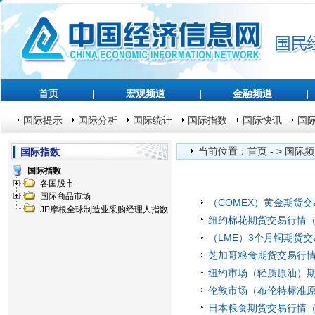
首页
|
宏观频道
|
金融频道
|
国际提示
国际分析
国际统计
国际指数
国际快讯
国
当前位置：
首页
- >
国际频
国际指数
国际指数
各国股市
国际商品市场
（COMEX）黄金期货交
JP摩根全球制造业采购经理人指数
纽约棉花期货交易行情（2
（LME）3个月铜期货交
芝加哥粮食期货交易行情（
纽约市场（轻质原油）期货
伦敦市场（布伦特标准原
日本粮食期货交易行情（2