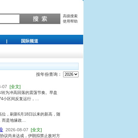
高级搜索
使用帮助
|
国际频道
按年份查询：
8-07
[全文]
体转为冲高回落的震荡节奏。早盘
274小区间反复运行，…
的高位，刷新6月18日以来的新高，随
，而是地缘政…
险
2026-08-07
[全文]
峡协议尚未达成，伊朗拟禁止敌对方