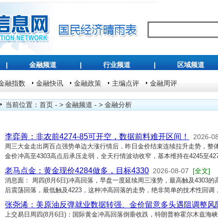
|
金融频道
|
行业频道
|
区域频道
金融指数
金融快讯
金融政策
主编点评
金融周评
当前位置：
首页
- >
金融频道
- >
金融分析
李弈善：非农前4274-85可开空，数据前料难开区间！
2026-0
周三大金走出两百点强势单边大涨行情后，昨日金价结束连续拉升走势，整
金价冲高至4303高点后承压走弱，全天行情波动收窄，基本维持在4245至4
老马点金：黄金现价4284做多，目标4330
2026-08-07
[全文]
消息面： 周四(8月6日)冲高回落，早盘一度延续周三涨势，最高触及4303
后震荡回落，最低触及4223，这种冲高回落的走势，绝非简单的技术性回调
张尧浠：美原油反弹就业数据转强、金价留意多头遇阻调整风
上交易日周四(8月6日)：国际黄金冲高回落倒垂收跌，特朗普称霍尔木兹海