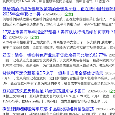
集体大涨约3.6%-4.5%，标普生物科技同步走强；而标普油气ETF跌逾2%…
供给端的持续放量与政策端的全链条护航，正在把中国创新药
2025年全年获批一类
2026-08-05
[全文]
供给端的持续放量与政策端的全链条护航，正在把中国创新药行业推入一个全
创新药76个品种创历史新高，2026年上半年再批55款，审评审批的"加速度
17家上市券商半年报全部预喜！券商板块行情后续如何演绎？
投
2026-08-05
[全文]
2026年半年报披露季正如火如荼，券商板块率先交出了一份亮眼的"成绩单"
布半年度业绩预告，全部实现预增。在经历了2026年初的市场调整之后，这份
迁安：装备、钢铁特色产业集群贷款余额同比增长62.77%
202
日前，记者从迁安金融监管支局获悉，该支局聚焦装备制造、精品钢铁两大
机构精准对接、创新服务，为产业集群高质量发展注入强劲动力。截至6月末
贷款利率定价新基准DR来了！但并非适用全部信贷场景
2026-
8月4日，北京商报记者注意到，近日多地银行密集落地DR基准利率贷款。从
DR，企业贷款利率有了更为灵活的参考，融资成本将更加贴近市场真实水平
豆粕震荡筑底反复拉扯 鸡蛋震荡迎来做多窗口
2026-08-05
[全
研报正文8月4日，豆粕期货主力合约收涨0.46%至3079.0元。8月4日收盘，豆
1354542手。据Mysteel统计，8月4日，国内豆粕现货市场价格上调，其…
碳酸锂情绪回暖筑牢底部 多晶硅短期维持偏强震荡
2026-08-05
研报正文8月4日，碳酸锂期货主力合约收涨0.84%至139380.0元。8月4日