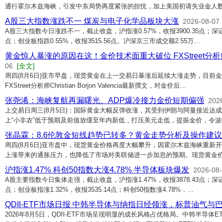
通行霍尔木兹海峡，引发中东局势再度紧张的担忧，加上美国初请失业金人数
A股三大指数涨跌不一 煤炭与电子化学品板块大涨
2026-08-07
A股三大指数今日涨跌不一，截止收盘，沪指涨0.57%，收报3900.35点；深证成指
点；创业板指跌0.55%，收报3515.56点。沪深京三市成交额2.55万…
黄金惊人暴涨的原因在这！金价技术面重大破位 FXStreet分
06
[全文]
周四(8月6日)亚市早盘，现货黄金在上一交易日暴涨后延续大涨走势，目前金价
FXStreet分析师Christian Borjon Valencia最新撰文，对金价后…
张尧浠：海峡复航再漏曙光、ADP爆冷接力金价短期偏强
202
上交易日周三(8月5日)：国际黄金大幅反弹收涨，其受到伊朗与阿曼接近达
上“小非农”低于预期及前值放缓至年内新低，打压美元走低，提振金价，令
张晶霖：8.6伦敦金短线趋势已转多？黄金走势分析及操作建
周四(8月6日)亚市盘中，现货黄金价格再度大幅攀升，因霍尔木兹海峡重新
上涨带来的通胀压力，也降低了市场对美联储进一步加息的预期。现货黄金价
沪指涨1.47% 科创50指数大涨4.78% 半导体板块爆发
2026-08
A股主要指数今日集体走强，截止收盘，沪指涨1.47%，收报3878.43点；深证成指
点；创业板指涨1.32%，收报3535.14点；科创50指数涨4.78%，…
QDII-ETF市场日报 中韩半导体与纳指日经领涨，标普油气与
2026年8月5日，QDII-ETF市场呈现明显的成长风格占优格局。中韩半导体E