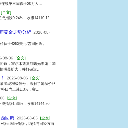
连续第三周低于20万人…
[全文]
跌0.24%，收报14110.12
析师黄金走势分析
2026-08-
位于4283美元/盎司附近。
6-08-06
[全文]
成协议，霍尔木兹复航曙光渐露！加
波幅明显扩大，并打破近…
议！
2026-08-06
[全文]
开放出现积极信号，缓解了能源价格
格日内上涨1.3%，突…
-06
[全文]
涨1.86%，收报14144.20
巴西回调
2026-08-05
[全文]
TF涨5.98%领涨，纳指与日经方向