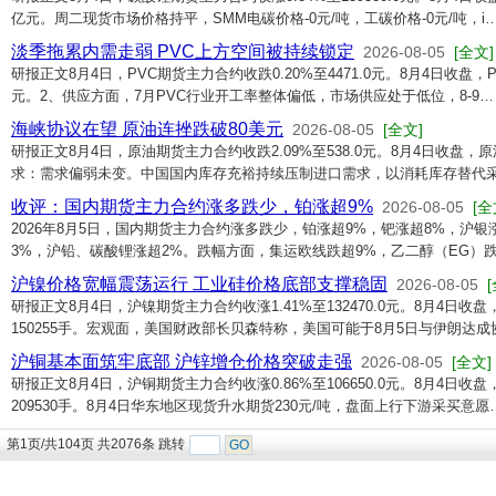
亿元。周二现货市场价格持平，SMM电碳价格-0元/吨，工碳价格-0元/吨，i
淡季拖累内需走弱 PVC上方空间被持续锁定
2026-08-05
[全文]
研报正文8月4日，PVC期货主力合约收跌0.20%至4471.0元。8月4日收盘，P
元。2、供应方面，7月PVC行业开工率整体偏低，市场供应处于低位，8-9…
海峡协议在望 原油连挫跌破80美元
2026-08-05
[全文]
研报正文8月4日，原油期货主力合约收跌2.09%至538.0元。8月4日收盘，
求：需求偏弱未变。中国国内库存充裕持续压制进口需求，以消耗库存替代
收评：国内期货主力合约涨多跌少，铂涨超9%
2026-08-05
[全
2026年8月5日，国内期货主力合约涨多跌少，铂涨超9%，钯涨超8%，沪
3%，沪铅、碳酸锂涨超2%。跌幅方面，集运欧线跌超9%，乙二醇（EG）跌
沪镍价格宽幅震荡运行 工业硅价格底部支撑稳固
2026-08-05
研报正文8月4日，沪镍期货主力合约收涨1.41%至132470.0元。8月4日收盘
150255手。宏观面，美国财政部长贝森特称，美国可能于8月5日与伊朗达成
沪铜基本面筑牢底部 沪锌增仓价格突破走强
2026-08-05
[全文]
研报正文8月4日，沪铜期货主力合约收涨0.86%至106650.0元。8月4日收
209530手。8月4日华东地区现货升水期货230元/吨，盘面上行下游采买意愿
第1页/共104页 共2076条 跳转