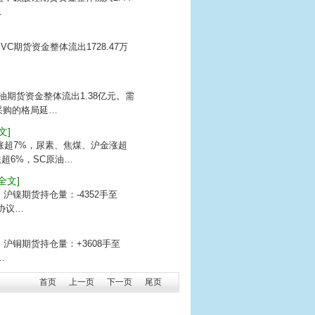
…
VC期货资金整体流出1728.47万
原油期货资金整体流出1.38亿元。需
采购的格局延…
文]
银涨超7%，尿素、焦煤、沪金涨超
超6%，SC原油…
[全文]
，沪镍期货持仓量：-4352手至
协议…
盘，沪铜期货持仓量：+3608手至
…
首页
上一页
下一页
尾页