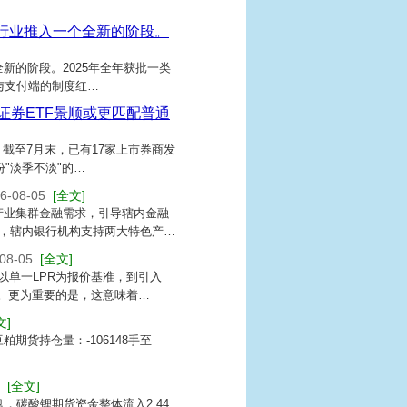
行业推入一个全新的阶段。
新的阶段。2025年全年获批一类
"与支付端的制度红…
证券ETF景顺或更匹配普通
。截至7月末，已有17家上市券商发
"淡季不淡"的…
6-08-05
[全文]
产业集群金融需求，引导辖内金融
，辖内银行机构支持两大特色产…
08-05
[全文]
以单一LPR为报价基准，到引入
。更为重要的是，这意味着…
文]
粕期货持仓量：-106148手至
[全文]
收盘，碳酸锂期货资金整体流入2.44