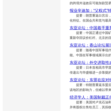
的跨境外溢效应可能加剧贸
报业辛迪加：“父权式”
提要：朗普重返白宫后，其
化特征。在国会共和党与最
东亚论坛：中国着手重
提要：中国正通过中国矿产
重新夺回议价杠杆。北京的
东亚论坛：香山论坛展
提要：随着中国军事现代化
能。中国在军事领域展示出
东亚论坛：外交进取性
提要：日本首相高市早苗为
传递出与华盛顿进一步靠拢
东亚论坛：东盟在应对
提要：特朗普重返东盟后推
该地区的影响力，但难以带
经济学人：美国制裁正
提要：美国对卢克石油和俄罗
并将股权出售给员工，其拟