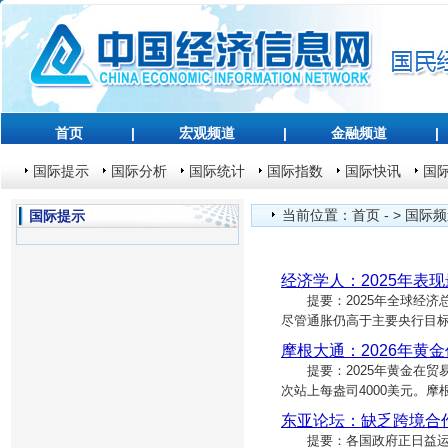
首页
|
宏观频道
|
金融频道
|
国际提示
国际分析
国际统计
国际指数
国际快讯
国
当前位置：
首页
- >
国际频
国际提示
经济学人：2025年表
提要：2025年全球经济总
尽管通胀仍高于主要央行目
摩根大通：2026年黄金
提要：2025年黄金在贸易
次站上每盎司4000美元。
东亚论坛：缺乏跨境合
提要：各国政府正日益运用