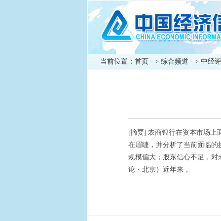
当前位置：
首页
- >
综合频道
- >
中经
[摘要] 农商银行在资本市
在眉睫，并分析了当前面临的
规模偏大；股东信心不足，对
论・北京）近年来，